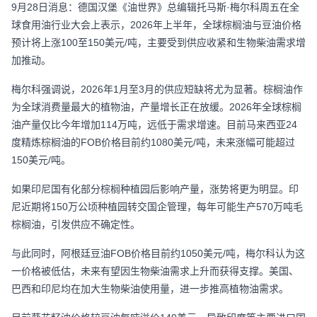
9月28日消息：德国汉堡《油世界》总编辑托马斯·梅尔科周五在全
球食用油行业大会上表示，2026年上半年，全球棕榈油与豆油价格
预计将上涨100至150美元/吨，主要受到供应收紧和生物柴油需求增
加推动。
梅尔科强调说，2026年1月至3月的供应短缺将尤为显著。棕榈油作
为全球消费量最大的植物油，产量增长正在放缓。2026年全球棕榈
油产量仅比今年增加114万吨，远低于需求增速。目前马来西亚24
度精炼棕榈油的FOB价格目前约1080美元/吨，未来涨幅可能超过
150美元/吨。
如果印尼国有化部分棕榈种植园后影响产量，涨势将更为明显。印
尼近期将150万公顷种植园转交国企管理，每年可能生产570万吨毛
棕榈油，引发供应不确定性。
与此同时，阿根廷豆油FOB价格目前约1050美元/吨，梅尔科认为这
一价格被低估，未来有望因生物柴油需求上升而获得支撑。美国、
巴西和印尼均在加大生物柴油使用量，进一步推高植物油需求。