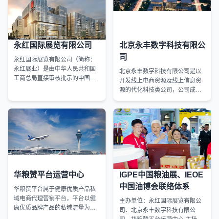
永红国际展览有限公司
北京永丰数字科技有限公
司
永红国际展览有限公司（简称：
永红展业）是由中华人民共和国
北京永丰数字科技有限公司是以
工商总局直接审核批示的中国会
开发线上电商资源及线上信息资
展行业大一型企业，公司注册资
源的代化科技类公司，公司成立
金5000万元，全国经营不限制。
于2019年，坐落在北京市顺义区
宏远航程广场，近观首都机场 全
貌，遥看首都机场保税区、物流
产业园。是由国家工信部及中国
中央电视台背书的发展中高新科
技型企业、
华粮赞平台运营中心
IGPE中国粮油展、IEOE
中国油博会联络体系
华粮赞平台属于健康优质产品私
域电商代理营销平台，平台以健
主办单位：永红国际展览有限公
康优质品牌产品的私域流量为核
司、北京永丰数字科技有限公
心，通过精细化用户运营实现转