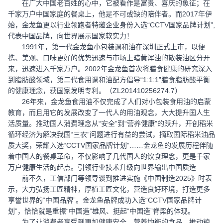
在广大中国老百姓的心中，它被看作是富贵、喜庆的象征；在
千家万户中国家庭的餐桌上，他是不可或缺的陪伴者。而2017年伊
始，金龙鱼更以行业领跑者特邀企业身份入选“CCTV国家品牌计划”,
代表中国品牌，向世界展示国家软实力！
1991年，第一代金龙鱼小包装调和油在深圳正式上市，以便
携、美观、口味更好的优势迅速与市场上暗黄浑浊的散装油区分开
来，迅速进入千家万户。2002年金龙鱼首次将膳食健康的研究深入
到脂肪酸领域，第二代食用调和油配方倡导“1:1:1”膳食脂肪酸平衡
的健康理念，获国家发明专利。（ZL201410256274.7）
26年来，金龙鱼食用油不仅完成了人们对小包装食用油的启蒙
教育，而且用它的发展改变了一代人的用油观念，大大提升国人生
活质量。推动国人消费理念从“安全”到“营养健康”的跃升，开创稻米
循环经济为解决我国“三农”问题进行有益的尝试，摘取国际稻米油品
质大奖，荣耀入选“CCTV国家品牌计划”……金龙鱼的发展历程伴随
着中国人的餐桌革命，不仅影响了几代国人的饮食理念，更是千家
万户健康生活的起点。引领行业技术升级向世界输出中国质造
前不久，工信部门等领导谈到推进实施《中国制造2025》时表
示，大力弘扬工匠精神，厚植工匠文化，营造良好环境，打造更多
享誉世界的“中国品牌”。金龙鱼品牌成功入选“CCTV国家品牌计
划”，恰恰就是重振“中国造”雄风、挺起“中国造”脊梁的体现。
为了让消费者享受到更加健康安全、营养均衡的食品，推动粮