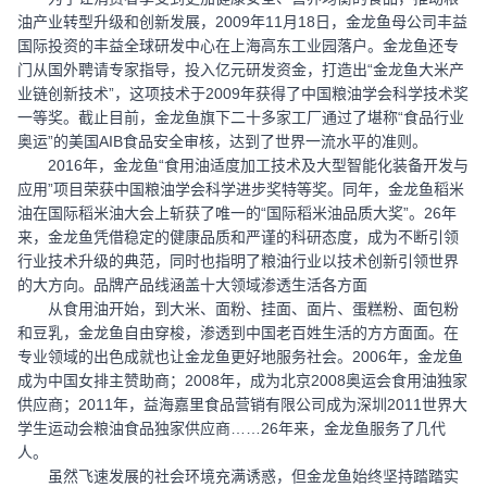
油产业转型升级和创新发展，2009年11月18日，金龙鱼母公司丰益
国际投资的丰益全球研发中心在上海高东工业园落户。金龙鱼还专
门从国外聘请专家指导，投入亿元研发资金，打造出“金龙鱼大米产
业链创新技术”，这项技术于2009年获得了中国粮油学会科学技术奖
一等奖。截止目前，金龙鱼旗下二十多家工厂通过了堪称“食品行业
奥运”的美国AIB食品安全审核，达到了世界一流水平的准则。
2016年，金龙鱼“食用油适度加工技术及大型智能化装备开发与
应用”项目荣获中国粮油学会科学进步奖特等奖。同年，金龙鱼稻米
油在国际稻米油大会上斩获了唯一的“国际稻米油品质大奖”。26年
来，金龙鱼凭借稳定的健康品质和严谨的科研态度，成为不断引领
行业技术升级的典范，同时也指明了粮油行业以技术创新引领世界
的大方向。品牌产品线涵盖十大领域渗透生活各方面
从食用油开始，到大米、面粉、挂面、面片、蛋糕粉、面包粉
和豆乳，金龙鱼自由穿梭，渗透到中国老百姓生活的方方面面。在
专业领域的出色成就也让金龙鱼更好地服务社会。2006年，金龙鱼
成为中国女排主赞助商；2008年，成为北京2008奥运会食用油独家
供应商；2011年，益海嘉里食品营销有限公司成为深圳2011世界大
学生运动会粮油食品独家供应商……26年来，金龙鱼服务了几代
人。
虽然飞速发展的社会环境充满诱惑，但金龙鱼始终坚持踏踏实