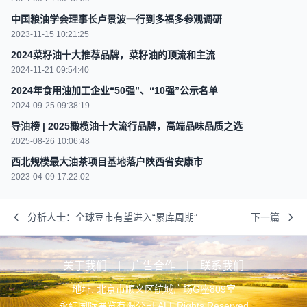
中国粮油学会理事长卢景波一行到多福多参观调研
2023-11-15 10:21:25
2024菜籽油十大推荐品牌，菜籽油的顶流和主流
2024-11-21 09:54:40
2024年食用油加工企业“50强”、“10强”公示名单
2024-09-25 09:38:19
导油榜 | 2025橄榄油十大流行品牌，高端品味品质之选
2025-08-26 10:06:48
西北规模最大油茶项目基地落户陕西省安康市
2023-04-09 17:22:02
分析人士：全球豆市有望进入“累库周期”
下一篇
关于我们
|
广告合作
|
联系我们
地址: 北京市顺义区航城广场G座809室
永红国际展览有限公司 ALL Rights Reserved