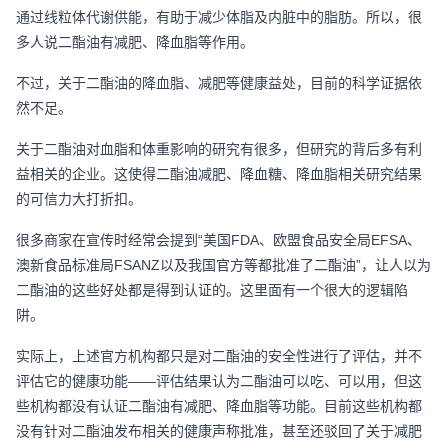
通过线粒体代谢供能，有助于减少体脂及内脏中的脂肪。所以，很
多人说二酯油有减肥、降血脂等作用。
不过，关于二酯油的降血脂、减肥等健康益处，目前的科学证据依
然不足。
关于二酯油对血脂和体重影响的研究有很多，但研究的背后多有利
益相关的企业。这使得二酯油减肥、降血糖、降血脂相关研究结果
的可信力大打折扣。
很多商家在宣传时经常会提到“美国
FDA
、欧盟食品安全局
EFSA
、
澳新食品标准局
FSANZ
以及我国官方等都批准了二酯油”，让人以为
二酯油的这些好处都是得到认证的。这里面有一个很大的逻辑陷
阱。
实际上，上述官方机构都只是对二酯油的安全性进行了评估，并不
评估它的健康功能——评估结果认为二酯油可以吃、可以用，但这
些机构都没有认证二酯油有减肥、降血脂等功能。目前这些机构都
没有针对二酯油发布相关的健康声称批准，甚至还驳回了关于减肥