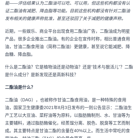
能——评估结果认为二酯油可以吃、可以用，但这些机构都没有认
证二酯油有减肥、降血脂等功能。目前这些机构都没有针对二酯油
发布相关的健康声称批准，甚至还驳回了关于减肥的健康声称。
近期，一些娱乐、商业平台出现食用二酯油广告，二酯油成为明星
产品，很多企业推出二酯油。有的企业在宣传时称，相比普通食用
油，甘油二酯食用油（简称二酯油）更健康，甚至说它能减肥、降
血糖、降血脂。
什么是二酯油？它是植物油还是动物油？还是“技术与狠活儿”？二酯
是什么成分？是新发现还是高新科技？
二酯油是什么？
二酯油（
DAG
），也被称作甘油二酯食用油，是一种特殊的食用
油，国家卫生健康委
2021
年
8
月
3
日发布的一则公告显示：二酯油生
产工艺以大豆油、菜籽油等为原料，以脂肪酶制剂、水、甘油等为
主要辅料，通过脂肪酶催化，经蒸馏分离、脱色、脱臭等工艺而制
成。其主要特点是甘油二酯的含量在
40%
以上。而生活中常吃的食