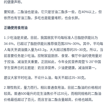
的健康声称。
要知道，二酯油也是油，它只是甘油二酯多一些，在
40%
以上，但
依然也有甘油三酯，多吃也是能量堆积，也会长胖。
正确使用食用油
1.
少吃油是关键。目前，我国居民平均每标准人日脂肪供能比为
34.6%
，已超过了脂肪供能比推荐值范围
20%~30%
。其中，平均每
人每天烹调油摄入量为
43.2g
，大大超过推荐的
25~30
克。所以，当
前首要任务是少吃油。控制家庭厨房、食堂、餐厅中油的使用量对
于控油、减油至关重要。正因如此，今年全民营养周暨“
5
·
20
”中国
学生营养日的主题是：奶豆添营养，少油更健康。减油排第一。
建议大家平时吃油，不论什么油，每天不超过
25~30
克。
2.
理性购买，量力而行。相比普通食用油，目前二酯油的价格相对
较高。普通
500
毫升的花生油售价不过
20
元，而相同规格的二酯油
价格最低超过了百元，而且甘油二酯含量越高，价格也越高。