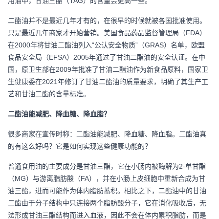
用油中，甘油三酯（
TAG
）的含量会更高一些。
二酯油并不是最近几年才有的，在很早的时候就被各国批准使用。
只是最近几年商家才开始营销。美国食品药品监督管理局（
FDA
）
在
2000
年将甘油二酯油列入“公认安全物质”（
GRAS
）名单，欧盟
食品安全局（
EFSA
）
2005
年通过了甘油二酯油的安全认证。在中
国，原卫生部在
2009
年批准了甘油二酯油作为新食品原料，国家卫
生健康委在
2021
年修订了甘油二酯油的质量要求，明确了其生产工
艺和甘油二酯的含量标准。
二酯油能减肥、降血糖、降血脂？
很多商家在宣传时称：二酯油能减肥、降血糖、降血脂。二酯油真
的有这么好吗？它是如何实现这些健康功能的？
普通食用油的主要成分是甘油三酯，它在小肠内被酶解为
2-
单甘酯
（
MG
）与游离脂肪酸（
FA
），并在小肠上皮细胞中重新合成为甘
油三酯，进而可能作为体内脂肪蓄积。相比之下，二酯油中的甘油
二酯由于分子结构中只连接两个脂肪酸分子，它在消化吸收后，无
法形成甘油三酯结构而进入血液，因此不会在体内累积脂肪，而是